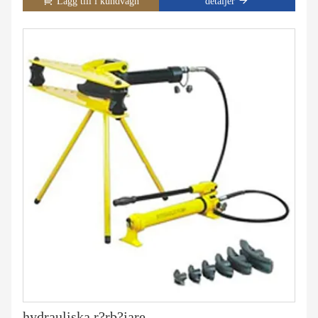
Lägg till i kundvagn
detaljer
hydrauliska r?rb?jare