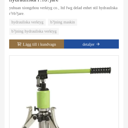
yuhuan xiongzhou verktyg co., ltd fwg delad enhet stil hydrauliska
r?rb?jare.
hydrauliska verktyg
b?jning maskin
b?jning hydrauliska verktyg
Lägg till i kundvagn
detaljer