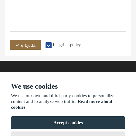
Integritetspolicy
erbjuda
We use cookies
adress
e-post
telefon
We use our own and third-party cookies to personalize
content and to analyze web traffic.
Read more about
cookies
?2021 waimaoniu.net
Accept cookies