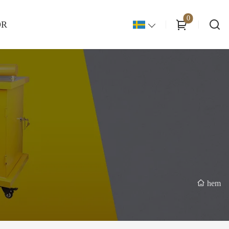
0
OR
hem