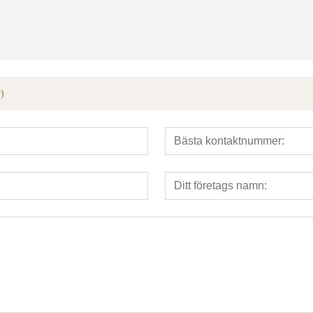
erktyg
hydrauliska r?rb?jare
hydraulis
r)