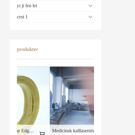
yi ji fen lei
cest 1
produkter
ar Edge band
Medicinsk kalllasernivåutrustning Terapimaskin No2